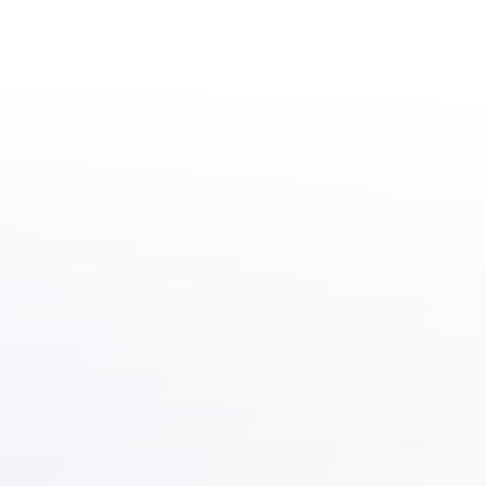
Nu te koop: Verzetten, vermijden of veranderen
14.09.20
Jurriaan Omlo: “De optelsom van ervaringen
met discriminatie is erg pijnlijk”
26.08.20
discriminatie
Directeur-bestuurder Cyriel Triesscheijn
neemt afscheid
25.08.20