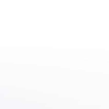
EU-Lidstaten moeten meer doen om
slachtoffers van geweldsmisdrijven te
beschermen
25.04.19
mensenrechten
On-the-move –”The reality of free movement
for young European citizens migrating in times
of crisis”
19.04.16
Negatieve denkbeelden over lhbt’s brengen
grondrechten in gevaar
16.03.16
discriminatie