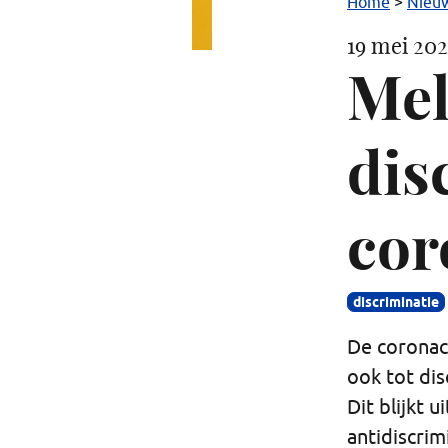
Home
>
Nieu
19 mei 20
Mel
dis
cor
discriminatie
De coronacr
ook tot dis
Dit blijkt 
antidiscrim