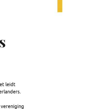
s
t leidt
erlanders.
e vereniging