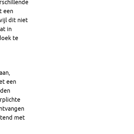
rschillende
t een
l dit niet
at in
doek te
aan,
et een
rden
rplichte
ontvangen
uitend met