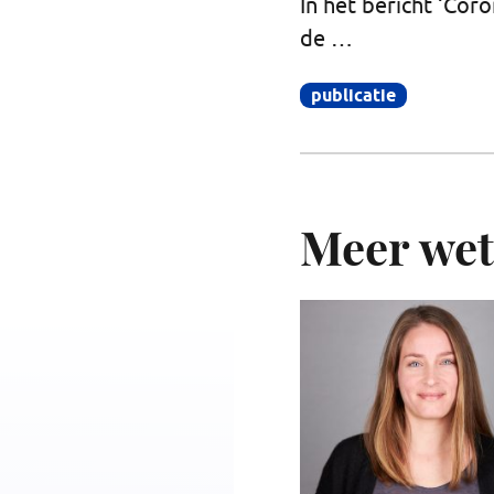
In het bericht ‘Cor
de …
publicatie
Meer wet