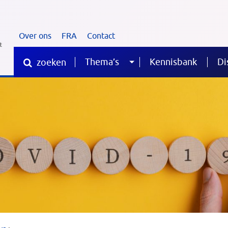
Over ons
FRA
Contact
Thema’s
Kennisbank
Di
zoeken
Sub
Waar
ben
je
menu
naar
op
zoek?