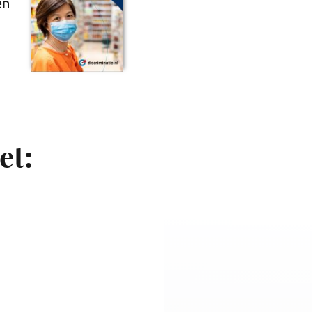
en
et: