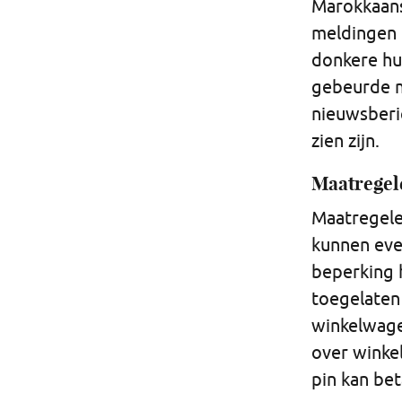
Marokkaans
meldingen 
donkere hu
gebeurde m
nieuwsberi
zien zijn.
Maatregele
Maatregele
kunnen eve
beperking 
toegelaten
winkelwage
over winkel
pin kan be