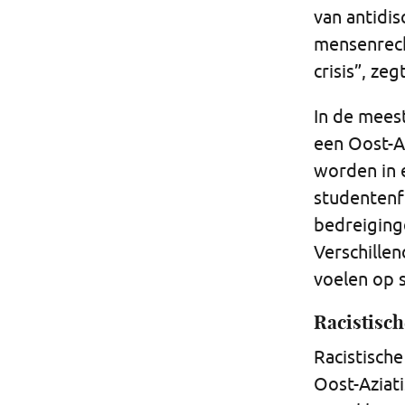
van antidis
mensenrech
crisis”, ze
In de mees
een Oost-Az
worden in 
studentenf
bedreiging
Verschille
voelen op s
Racistisch
Racistische
Oost-Aziati