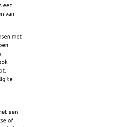
s een
en van
ensen met
lpen
n
ook
ot.
ig te
met een
kse of