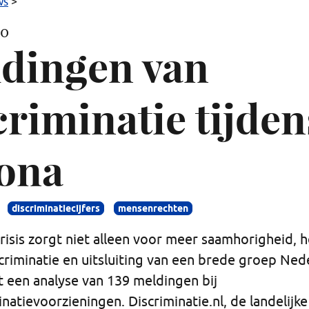
Meldingen
ws
>
van
20
discriminatie
dingen van
tijdens
corona
criminatie tijden
ona
discriminatiecijfers
mensenrechten
isis zorgt niet alleen voor meer saamhorigheid, he
criminatie en uitsluiting van een brede groep Ned
uit een analyse van 139 meldingen bij
inatievoorzieningen. Discriminatie.nl, de landelijk