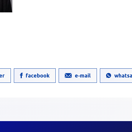
er
facebook
e-mail
whats