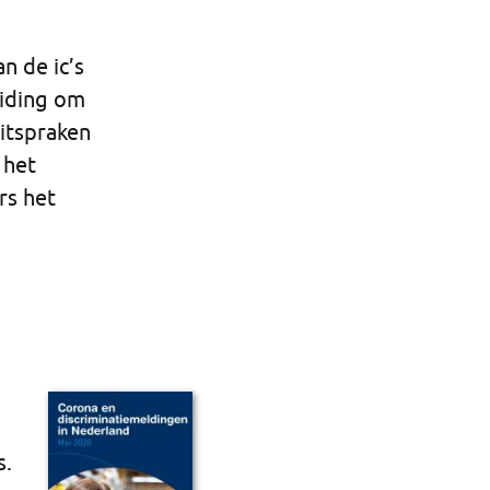
n de ic’s
eiding om
itspraken
 het
rs het
 ​