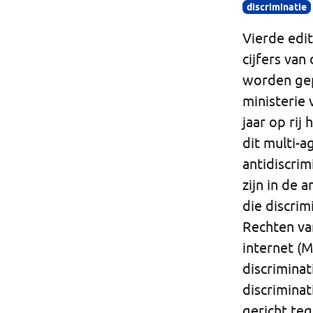
discriminatie
Vierde edit
cijfers van
worden gep
ministerie 
jaar op rij
dit multi-a
antidiscri
zijn in de
die discrim
Rechten va
internet (M
discriminat
discriminat
gericht te