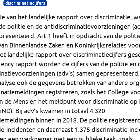
discriminatiecijfers
ie van het landelijke rapport over discriminatie, w
 de politie en de antidiscriminatievoorzieningen (a
resenteerd. Art.1 heeft in opdracht van de politi
van Binnenlandse Zaken en Koninkrijksrelaties voo
 het landelijke rapport over discriminatiecijfers ges
gency rapport worden de cijfers van de politie en 
minatievoorzieningen (adv’s) samen gepresenteerd
 analyse ook de gegevens betrokken van andere org
inatiemeldingen registreren, zoals het College vo
n de Mens en het meldpunt voor discriminatie op 
iND). Bij adv’s kwamen in totaal 4.320
iemeldingen binnen in 2018. De politie registreer
ie-incidenten en daarnaast 1.375 discriminatie-inc
gen een werknemer met een publieke taak, zoals