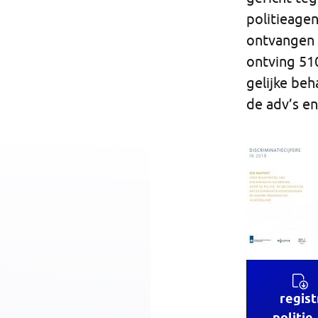
politieage
ontvangen 
ontving 51
gelijke beh
de adv’s en
regist
politie