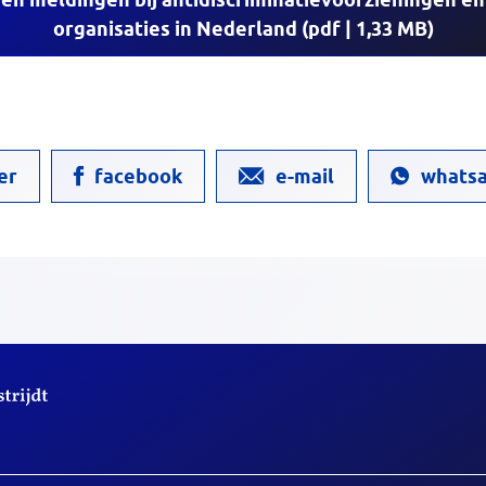
organisaties in Nederland (pdf | 1,33 MB)
er
facebook
e-mail
whats