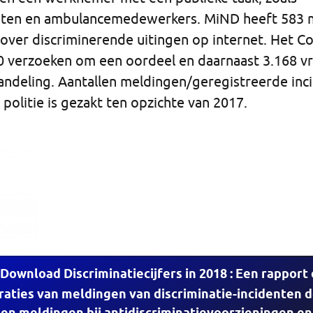
nten en ambulancemedewerkers. MiND heeft 583 
over discriminerende uitingen op internet. Het Co
0 verzoeken om een oordeel en daarnaast 3.168 v
andeling. Aantallen meldingen/geregistreerde inci
 politie is gezakt ten opzichte van 2017.
Download Discriminatiecijfers in 2018 : Een rapport
raties van meldingen van discriminatie-incidenten 
, en meldingen bij antidiscriminatievoorzieningen e