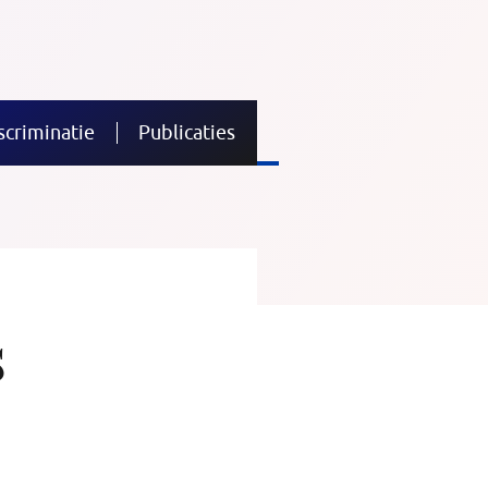
scriminatie
Publicaties
s