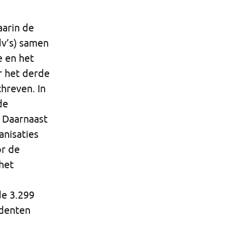
aarin de
dv’s) samen
e en het
r het derde
chreven. In
de
. Daarnaast
anisaties
or de
het
de 3.299
identen