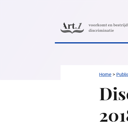
Direct
naar
content
Home
>
Publi
Dis
201