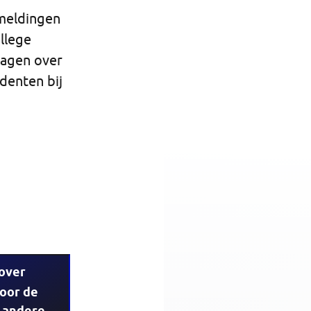
meldingen
llege
ragen over
denten bij
 over
door de
n andere