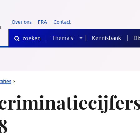
Over ons
FRA
Contact
Thema’s
Kennisbank
Di
zoeken
Sub
Waar
ben
je
menu
naar
op
Discriminatiecijfers
caties
zoek?
>
2018
criminatiecijfer
8