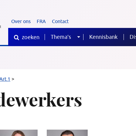
Over ons
FRA
Contact
Thema’s
Kennisbank
Di
zoeken
Sub
Waar
ben
je
menu
naar
op
Medewerkers
Art.1
zoek?
>
dewerkers