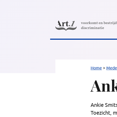
Direct
naar
content
Home
>
Mede
Ank
Ankie Smits
Toezicht, 