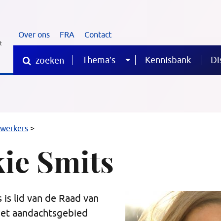
Over ons
FRA
Contact
Thema’s
Kennisbank
Di
zoeken
Sub
Waar
ben
je
menu
naar
op
Ankie
werkers
zoek?
>
Smits
ie Smits
 is lid van de Raad van
met aandachtsgebied