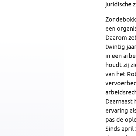
juridische 
Zondebokke
een organis
Daarom zet 
twintig ja
in een arbe
houdt zij z
van het Ro
vervoerbed
arbeidsrech
Daarnaast h
ervaring al
pas de opl
Sinds april