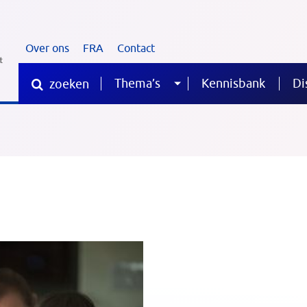
Over ons
FRA
Contact
Thema’s
Kennisbank
Di
zoeken
Sub
Waar
ben
je
menu
naar
op
zoek?